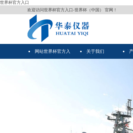
世界杯官方入口
欢迎访问世界杯官方入口-世界杯（中国） 官网！
网站世界杯官方入
关于我们
口