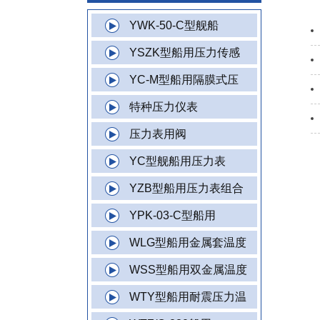
YWK-50-C型舰船
YSZK型船用压力传感
YC-M型船用隔膜式压
特种压力仪表
压力表用阀
YC型舰船用压力表
YZB型船用压力表组合
YPK-03-C型船用
WLG型船用金属套温度
WSS型船用双金属温度
WTY型船用耐震压力温