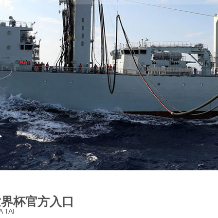
世界杯官方入口
 TAI