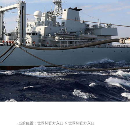
当前位置：
世界杯官方入口
>
世界杯官方入口