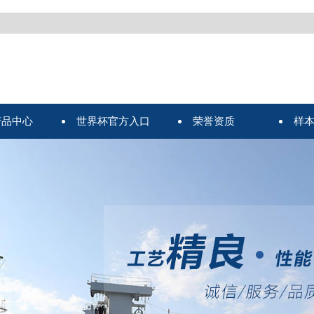
产品中心
世界杯官方入口
荣誉资质
样