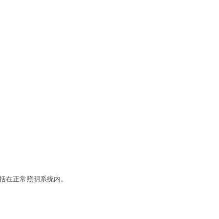
包括在正常照明系统内。