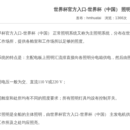
世界杯官方入口-世界杯（中国） 照
发布：hmhuatai 浏览：1366次
界杯官方入口-世界杯（中国） 正常照明系统又称为主照明系统，分布在世
工作场所，提供各舱室和工作场所以足够的照度。
系统的特点是：主配电板上照明汇流排直接向各照明分电箱供电，然后由
；
电压一般为交、直流110 V或220 V；
同舱室和处所均有不同的照度要求；所有照明灯具均设有控制开关。
常照明是全船的主体照明，由世界杯官方入口-世界杯（中国） 主发电机供
工作所及之处均应照亮。