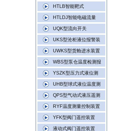
HTLB智能靶式
HTLDJ智能电磁流量
UQK型流向开关
UKS型沧柜液位报警装
UWKS型货舱进水装置
WBS型泵仓温度检测报
YSZK型压力式液位测
UHB型球式液位温度测
QPS型气动式液压遥测
RYF温度测量控制装置
YFK型阀门遥控装置
液动式阀门遥控装置