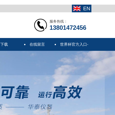
EN
服务热线：
13801472456
本下载
在线留言
世界杯官方入口-
世界杯（中国）