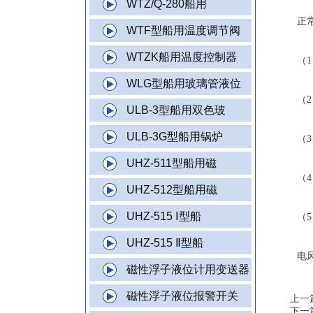
WTZ/Q-280船用
正
WTF型船用温度调节阀
WTZK船用温度控制器
（
WLG型船用玻璃管液位
（
ULB-3型船用双色玻
ULB-3G型船用锅炉
（
UHZ-511型船用磁
（
UHZ-512型船用磁
UHZ-515 Ⅰ型船
（
UHZ-515 Ⅱ型船
电
磁性浮子液位计用变送器
磁性浮子液位报警开关
上一
下一