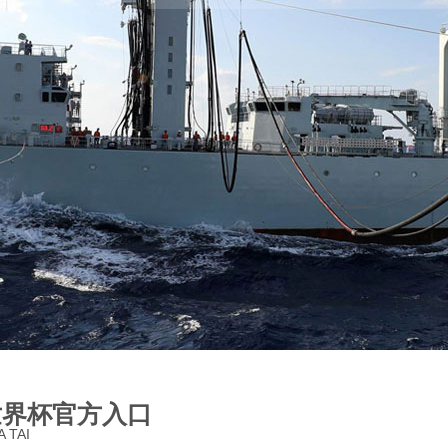
世界杯官方入口
 TAI