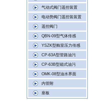
气动式阀门遥控装置
电动势阀门遥控装装置
遥控阀门
QBN-09型气体传感
YSZK型舱室压力传感
CP-63A型管路油污
CP-63B型箱式油污
OMK-08型油水界面
内管附
座板