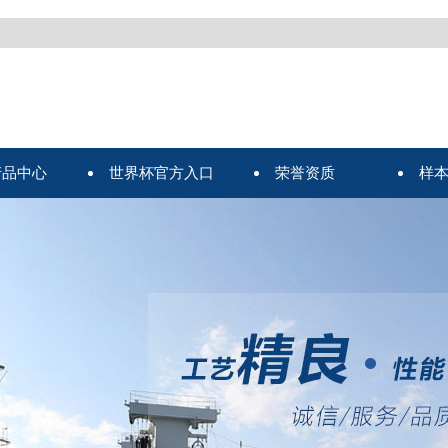
产品中心
世界杯官方入口
荣誉资质
样