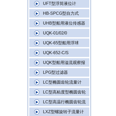
UFT型浮筒液位计
HB-SPCG型自力式
UHB型船用液位传感器
UQK-01/02/0
UQK-65型船用浮球
UQK-652-C/S
UQK型船用溢流观察报
LPG型过滤器
LC型椭圆齿轮流量计
LC型高粘度型椭圆齿轮
LC型高温行椭圆齿轮流
LXZ型螺旋转子流量计