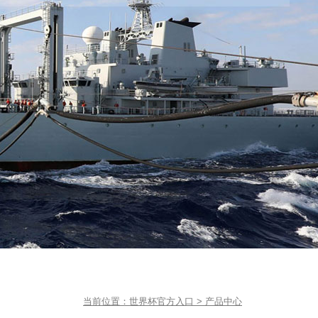
当前位置：
世界杯官方入口
>
产品中心