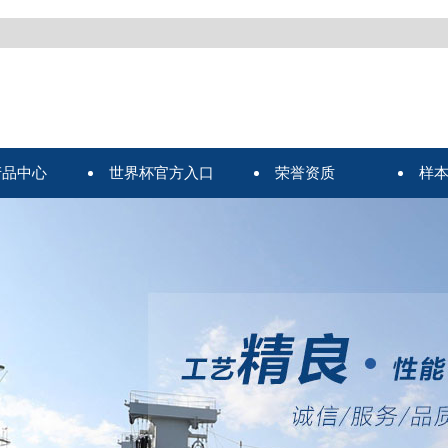
产品中心
世界杯官方入口
荣誉资质
样