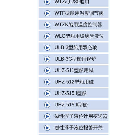
WTZ/Q-280船用
WTF型船用温度调节阀
WTZK船用温度控制器
WLG型船用玻璃管液位
ULB-3型船用双色玻
ULB-3G型船用锅炉
UHZ-511型船用磁
UHZ-512型船用磁
UHZ-515 Ⅰ型船
UHZ-515 Ⅱ型船
磁性浮子液位计用变送器
磁性浮子液位报警开关