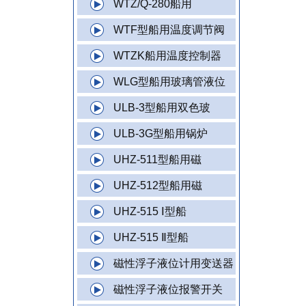
WTZ/Q-280船用
WTF型船用温度调节阀
WTZK船用温度控制器
WLG型船用玻璃管液位
ULB-3型船用双色玻
ULB-3G型船用锅炉
UHZ-511型船用磁
UHZ-512型船用磁
UHZ-515 Ⅰ型船
UHZ-515 Ⅱ型船
磁性浮子液位计用变送器
磁性浮子液位报警开关