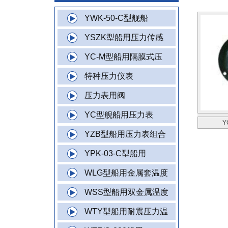
YWK-50-C型舰船
YSZK型船用压力传感
YC-M型船用隔膜式压
特种压力仪表
压力表用阀
YC型舰船用压力表
Y
YZB型船用压力表组合
YPK-03-C型船用
WLG型船用金属套温度
WSS型船用双金属温度
WTY型船用耐震压力温