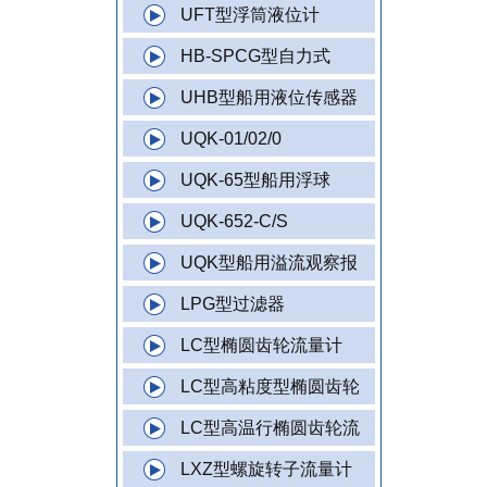
UFT型浮筒液位计
HB-SPCG型自力式
UHB型船用液位传感器
UQK-01/02/0
UQK-65型船用浮球
UQK-652-C/S
UQK型船用溢流观察报
LPG型过滤器
LC型椭圆齿轮流量计
LC型高粘度型椭圆齿轮
LC型高温行椭圆齿轮流
LXZ型螺旋转子流量计