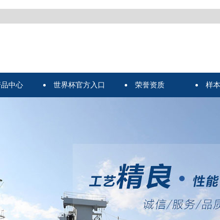
产品中心
世界杯官方入口
荣誉资质
样