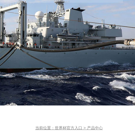
当前位置：
世界杯官方入口
>
产品中心