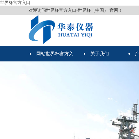
世界杯官方入口
欢迎访问世界杯官方入口-世界杯（中国） 官网！
网站世界杯官方入
关于我们
口