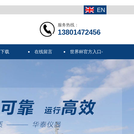
EN
服务热线：
13801472456
本下载
在线留言
世界杯官方入口-
世界杯（中国）