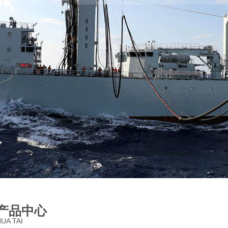
产品中心
UA TAI