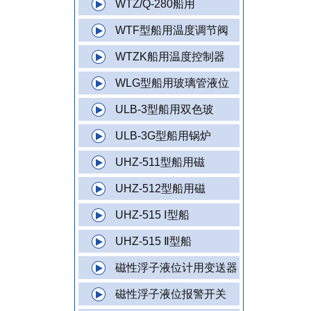
WTZ/Q-280船用
WTF型船用温度调节阀
WTZK船用温度控制器
WLG型船用玻璃管液位
ULB-3型船用双色玻
ULB-3G型船用锅炉
UHZ-511型船用磁
UHZ-512型船用磁
UHZ-515 Ⅰ型船
UHZ-515 Ⅱ型船
磁性浮子液位计用变送器
磁性浮子液位报警开关