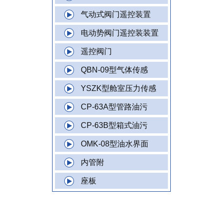
气动式阀门遥控装置
电动势阀门遥控装装置
遥控阀门
QBN-09型气体传感
YSZK型舱室压力传感
CP-63A型管路油污
CP-63B型箱式油污
OMK-08型油水界面
内管附
座板