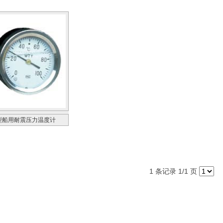
型船用耐震压力温度计
1 条记录 1/1 页