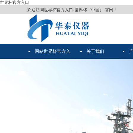
世界杯官方入口
欢迎访问世界杯官方入口-世界杯（中国） 官网！
网站世界杯官方入
关于我们
口