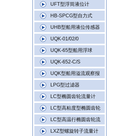
UFT型浮筒液位计
HB-SPCG型自力式
UHB型船用液位传感器
UQK-01/02/0
UQK-65型船用浮球
UQK-652-C/S
UQK型船用溢流观察报
LPG型过滤器
LC型椭圆齿轮流量计
LC型高粘度型椭圆齿轮
LC型高温行椭圆齿轮流
LXZ型螺旋转子流量计