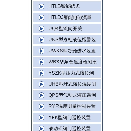
HTLB智能靶式
HTLDJ智能电磁流量
UQK型流向开关
UKS型沧柜液位报警装
UWKS型货舱进水装置
WBS型泵仓温度检测报
YSZK型压力式液位测
UHB型球式液位温度测
QPS型气动式液压遥测
RYF温度测量控制装置
YFK型阀门遥控装置
液动式阀门遥控装置