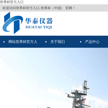
世界杯官方入口
欢迎访问世界杯官方入口-世界杯（中国） 官网！
网站世界杯官方入
关于我们
产品中心
口