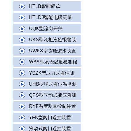
HTLB智能靶式
HTLDJ智能电磁流量
UQK型流向开关
UKS型沧柜液位报警装
UWKS型货舱进水装置
WBS型泵仓温度检测报
YSZK型压力式液位测
UHB型球式液位温度测
QPS型气动式液压遥测
RYF温度测量控制装置
YFK型阀门遥控装置
液动式阀门遥控装置